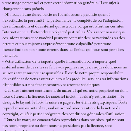
votre usage personnel et pour votre information générale. Il est sujet à
LIENS
changement sans préavis ;
- Ni nous, ni une tierce partie ne fournit aucune garantie quant à
l’exactitude, la pérennité, la performance, la complétude ou l’adaptation
des informations et du matériel qui se trouve ou qui est offert sur ces sites
Internet en vue d’atteindre un objectif particulier. Vous reconnaissez que
ces informations et ce matériel peuvent contenir des inexactitudes ou des
erreurs et nous rejetons expressément toute culpabilité pour toute
inexactitude ou pour toute erreur, dans les limites qui nous sont permises
par la loi.
- Votre utilisation de n’importe quelle information ou n’importe quel
matériel issus de ces sites se fait à vos propres risques, risques dont nous ne
saurons être tenus pour responsables. Il est de votre propre responsabilité
de vérifier et de vous assurer que tous les produits, services ou informations
disponibles sur nos sites rencontre vos attentes spécifiques.
- Ces sites Internet contiennent du matériel qui est notre propriété ou dont
nous détenons la licence. Le matériel inclut — mais n’y est pas limité — le
design, le layout, le look, la mise en page et les éléments graphiques. Toute
reproduction est interdite, sauf en accord avec mention de la notice de
copyright, qui fait partie intégrante des conditions générales d’utilisation.
- Toutes les marques commerciales reproduites dans nos sites, qui ne sont
pas notre propriété ou dont nous ne possédons pas la licence, sont